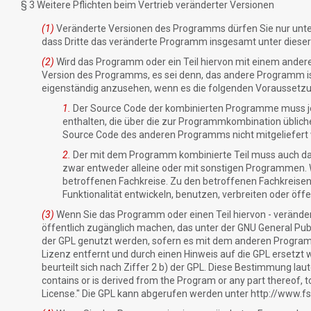
§ 3 Weitere Pflichten beim Vertrieb veränderter Versionen
(1)
Veränderte Versionen des Programms dürfen Sie nur unter
dass Dritte das veränderte Programm insgesamt unter dieser
(2)
Wird das Programm oder ein Teil hiervon mit einem andere
Version des Programms, es sei denn, das andere Programm ist
eigenständig anzusehen, wenn es die folgenden Voraussetzung
1.
Der Source Code der kombinierten Programme muss jewe
enthalten, die über die zur Programmkombination üblich
Source Code des anderen Programms nicht mitgeliefert
2.
Der mit dem Programm kombinierte Teil muss auch dan
zwar entweder alleine oder mit sonstigen Programmen. Wa
betroffenen Fachkreise. Zu den betroffenen Fachkreise
Funktionalität entwickeln, benutzen, verbreiten oder öff
(3)
Wenn Sie das Programm oder einen Teil hiervon - veränd
öffentlich zugänglich machen, das unter der GNU General Pub
der GPL genutzt werden, sofern es mit dem anderen Programm e
Lizenz entfernt und durch einen Hinweis auf die GPL ersetzt 
beurteilt sich nach Ziffer 2 b) der GPL. Diese Bestimmung laute
contains or is derived from the Program or any part thereof, to
License." Die GPL kann abgerufen werden unter http://www.fsf