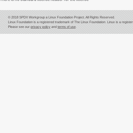
© 2018 SPDX Workgroup a Linux Foundation Project. All Rights Reserved.
Linux Foundation is a registered trademark of The Linux Foundation. Linux is a registe
Please see our
privacy policy
and
terms of use
.